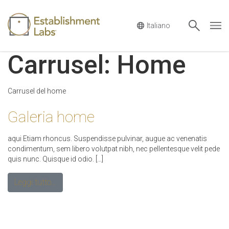
Sección De
Main Navigation
Carrusel:
Home
Carrusel del home
Galeria home
aqui Etiam rhoncus. Suspendisse pulvinar, augue ac venenatis
condimentum, sem libero volutpat nibh, nec pellentesque velit pede
quis nunc. Quisque id odio. […]
Leggi tutto…