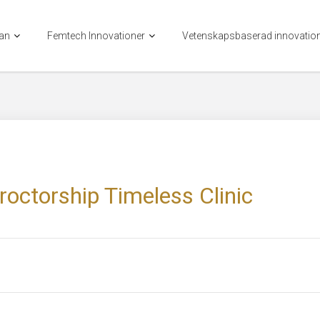
kan
Femtech Innovationer
Vetenskapsbaserad innovatio
roctorship Timeless Clinic