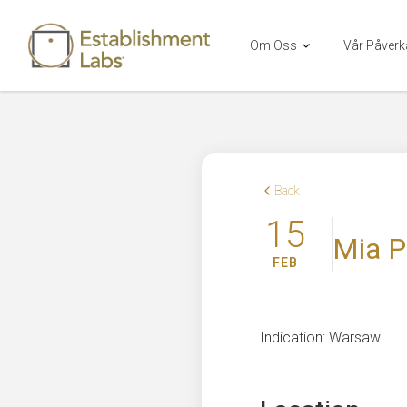
Om Oss
Vår Påver
Main Navigation
Back
15
Mia P
FEB
Indication: Warsaw