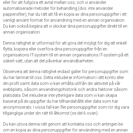
eller för att fullgöra ett avtal mellan oss, och vi använder
automatiserade metoder för behandling (dvs. inte använder
pappersfiler), har du rätt att få en kopia av dina personuppgifter i ett
vanligt använt format för användning med en annan organisation.
Du kan också begära att vi skickar dina personuppgifter direkt till en
annan organisation.
Denna rättighet är utformad för att göra det möjligt för dig att enkelt
flytta, kopiera eller överföra dina personuppgifter från en
organisations IT-system till en annan organisations IT-system på ett
säkert sätt, utan att det påverkar användbarheten.
Observera att denna rättighet endast gäller för personuppgifter som
du har lämnat till oss. Detta inkluderar information i ditt konto eller
din profil samt data som vi kan erhålla utifrån din aktivitet på vår
webbplats, såsom användningshistorik och andra faktorer såsom
platsdata. Det inkluderar inte ytterligare data som vi kan skapa
baserat på de uppgifter du har tillhandahållit eller data som har
anonymiserats. I vissa fall kan fler personuppgifter som rör dig vara
tillgängliga under din rätt till åtkomst (se del 6 ovan).
Du kan utöva denna rätt genom att kontakta oss och antingen be
om en kopia av dina personuppgifter för användning med en annan