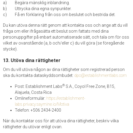
Begära mänsklig inblandning.
Uttrycka dina egna synpunkter.
Få en förklaring från oss om beslutet och bestrida det.
Du kan utöva denna rätt genom att kontakta oss och ange att du vill
fråga om eller ifrågasätta ett beslut som fattats med dina
personuppgifter på enbart automatiserade sätt, och tala om för oss
vilket av ovanstående (a, b och/eller c) du vill göra (se föregående
stycke).
13. Utöva dina rättigheter
Om du vill utöva någon av dina rättigheter som registrerad person
ska du kontakta dataskyddsombudet:
dpo@establishmentlabs.com
®
Post: Establishment Labs
S.A., Coyol Free Zone, B15,
Alajuela, Costa Rica
Omlineformulär:
https://establishment-
labs.privacy.saymine.io/Motiva
Telefon: +506 2434-2400
När du kontaktar oss för att utöva dina rättigheter, beskriv vilka
rättigheter du utövar enligt ovan.