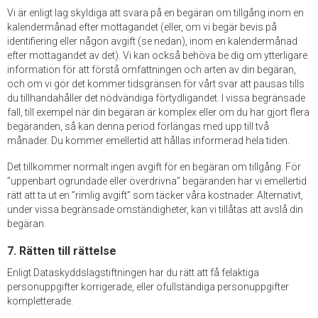
Vi är enligt lag skyldiga att svara på en begäran om tillgång inom en
kalendermånad efter mottagandet (eller, om vi begär bevis på
identifiering eller någon avgift (se nedan), inom en kalendermånad
efter mottagandet av det). Vi kan också behöva be dig om ytterligare
information för att förstå omfattningen och arten av din begäran,
och om vi gör det kommer tidsgränsen för vårt svar att pausas tills
du tillhandahåller det nödvändiga förtydligandet. I vissa begränsade
fall, till exempel när din begäran är komplex eller om du har gjort flera
begäranden, så kan denna period förlängas med upp till två
månader. Du kommer emellertid att hållas informerad hela tiden.
Det tillkommer normalt ingen avgift för en begäran om tillgång. För
”uppenbart ogrundade eller överdrivna” begäranden har vi emellertid
rätt att ta ut en ”rimlig avgift” som täcker våra kostnader. Alternativt,
under vissa begränsade omständigheter, kan vi tillåtas att avslå din
begäran.
7. Rätten till rättelse
Enligt Dataskyddslagstiftningen har du rätt att få felaktiga
personuppgifter korrigerade, eller ofullständiga personuppgifter
kompletterade.