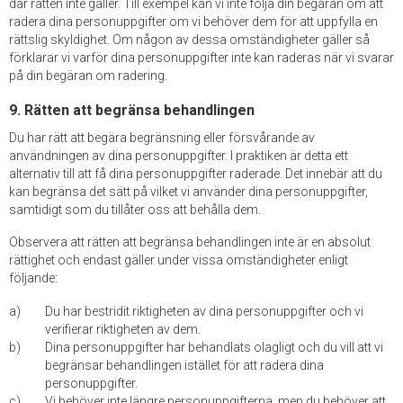
där rätten inte gäller. Till exempel kan vi inte följa din begäran om att
radera dina personuppgifter om vi behöver dem för att uppfylla en
rättslig skyldighet. Om någon av dessa omständigheter gäller så
förklarar vi varför dina personuppgifter inte kan raderas när vi svarar
på din begäran om radering.
9. Rätten att begränsa behandlingen
Du har rätt att begära begränsning eller försvårande av
användningen av dina personuppgifter. I praktiken är detta ett
alternativ till att få dina personuppgifter raderade. Det innebär att du
kan begränsa det sätt på vilket vi använder dina personuppgifter,
samtidigt som du tillåter oss att behålla dem.
Observera att rätten att begränsa behandlingen inte är en absolut
rättighet och endast gäller under vissa omständigheter enligt
följande:
Du har bestridit riktigheten av dina personuppgifter och vi
verifierar riktigheten av dem.
Dina personuppgifter har behandlats olagligt och du vill att vi
begränsar behandlingen istället för att radera dina
personuppgifter.
Vi behöver inte längre personuppgifterna, men du behöver att