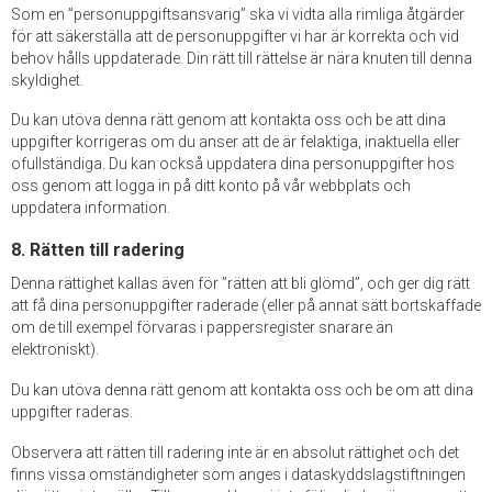
Som en ”personuppgiftsansvarig” ska vi vidta alla rimliga åtgärder
för att säkerställa att de personuppgifter vi har är korrekta och vid
behov hålls uppdaterade. Din rätt till rättelse är nära knuten till denna
skyldighet.
Du kan utöva denna rätt genom att kontakta oss och be att dina
uppgifter korrigeras om du anser att de är felaktiga, inaktuella eller
ofullständiga. Du kan också uppdatera dina personuppgifter hos
oss genom att logga in på ditt konto på vår webbplats och
uppdatera information.
8. Rätten till radering
Denna rättighet kallas även för ”rätten att bli glömd”, och ger dig rätt
att få dina personuppgifter raderade (eller på annat sätt bortskaffade
om de till exempel förvaras i pappersregister snarare än
elektroniskt).
Du kan utöva denna rätt genom att kontakta oss och be om att dina
uppgifter raderas.
Observera att rätten till radering inte är en absolut rättighet och det
finns vissa omständigheter som anges i dataskyddslagstiftningen