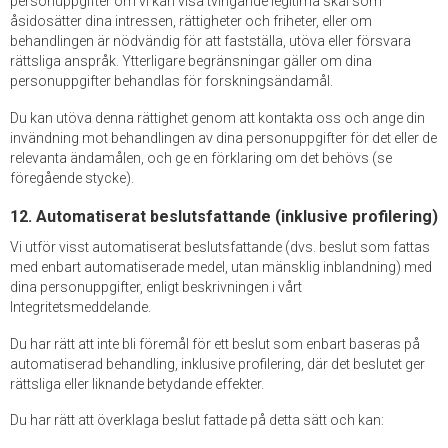
personuppgifter om vi kan visa tvingande legitima skäl som
åsidosätter dina intressen, rättigheter och friheter, eller om
behandlingen är nödvändig för att fastställa, utöva eller försvara
rättsliga anspråk. Ytterligare begränsningar gäller om dina
personuppgifter behandlas för forskningsändamål.
Du kan utöva denna rättighet genom att kontakta oss och ange din
invändning mot behandlingen av dina personuppgifter för det eller de
relevanta ändamålen, och ge en förklaring om det behövs (se
föregående stycke).
12. Automatiserat beslutsfattande (inklusive profilering)
Vi utför visst automatiserat beslutsfattande (dvs. beslut som fattas
med enbart automatiserade medel, utan mänsklig inblandning) med
dina personuppgifter, enligt beskrivningen i vårt
Integritetsmeddelande.
Du har rätt att inte bli föremål för ett beslut som enbart baseras på
automatiserad behandling, inklusive profilering, där det beslutet ger
rättsliga eller liknande betydande effekter.
Du har rätt att överklaga beslut fattade på detta sätt och kan: