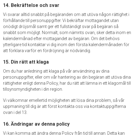
14. Bekräftelse och svar
Vi svarar alltid snabbt på begäranden om att utöva någon rättighet i
förhållande till personuppgifter. Vi bekräftar mottagandet utan
onödigt dröjsmål samt ger ett fullständigt svar på begäran så
snabbt som möjligt. Normalt, som nämnts ovan, sker detta inom en
kalendermånad efter mottagandet av begäran. Om det behövs
ytterligare tid kontaktar vi dig inom den första kalendermånaden för
att förklara varför en fördröjning är nödvändig.
15. Din rätt att klaga
Om du har anledning att klaga på vår användning av dina
personuppgifter, eller om vår hantering av din begäran att utöva dina
rättigheter enligt denna Policy, har du rätt att lämna in ett klagomål till
tillsynsmyndigheten i din region.
Vi välkomnar emellertid möjligheten att lösa dina problem, så vår
uppmaning till dig är att först kontakta oss via kontaktuppgifterna
ovan i del 13.
16. Ändringar av denna policy
Vi kan komma att ändra denna Policy från tid till annan. Detta kan