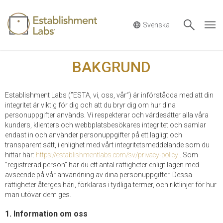
Main Navigation
BAKGRUND
Establishment Labs (”ESTA, vi, oss, vår”) är införstådda med att din
integritet är viktig för dig och att du bryr dig om hur dina
personuppgifter används. Vi respekterar och värdesätter alla våra
kunders, klienters och webbplatsbesökares integritet och samlar
endast in och använder personuppgifter på ett lagligt och
transparent sätt, i enlighet med vårt integritetsmeddelande som du
hittar här:
https://establishmentlabs.com/sv/privacy-policy
. Som
”registrerad person” har du ett antal rättigheter enligt lagen med
avseende på vår användning av dina personuppgifter. Dessa
rättigheter återges häri, förklaras i tydliga termer, och riktlinjer för hur
man utövar dem ges.
1. Information om oss