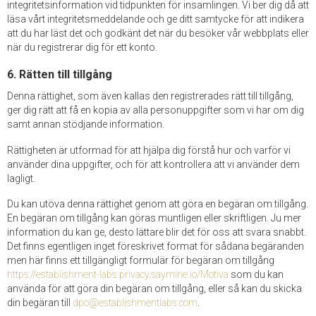
integritetsinformation vid tidpunkten för insamlingen. Vi ber dig då att
läsa vårt integritetsmeddelande och ge ditt samtycke för att indikera
att du har läst det och godkänt det när du besöker vår webbplats eller
när du registrerar dig för ett konto.
6. Rätten till tillgång
Denna rättighet, som även kallas den registrerades rätt till tillgång,
ger dig rätt att få en kopia av alla personuppgifter som vi har om dig
samt annan stödjande information.
Rättigheten är utformad för att hjälpa dig förstå hur och varför vi
använder dina uppgifter, och för att kontrollera att vi använder dem
lagligt.
Du kan utöva denna rättighet genom att göra en begäran om tillgång.
En begäran om tillgång kan göras muntligen eller skriftligen. Ju mer
information du kan ge, desto lättare blir det för oss att svara snabbt.
Det finns egentligen inget föreskrivet format för sådana begäranden
men här finns ett tillgängligt formulär för begäran om tillgång
https://establishment-labs.privacy.saymine.io/Motiva
som du kan
använda för att göra din begäran om tillgång, eller så kan du skicka
din begäran till
dpo@establishmentlabs.com
.