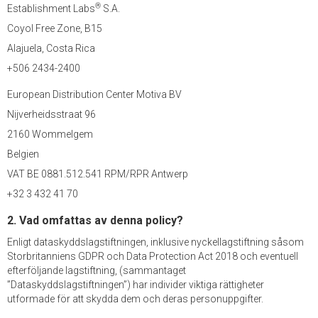
®
Establishment Labs
S.A.
Coyol Free Zone, B15
Alajuela, Costa Rica
+506 2434-2400
European Distribution Center Motiva BV
Nijverheidsstraat 96
2160 Wommelgem
Belgien
VAT BE 0881.512.541 RPM/RPR Antwerp
+32 3 432 41 70
2. Vad omfattas av denna policy?
Enligt dataskyddslagstiftningen, inklusive nyckellagstiftning såsom
Storbritanniens GDPR och Data Protection Act 2018 och eventuell
efterföljande lagstiftning, (sammantaget
”Dataskyddslagstiftningen”) har individer viktiga rättigheter
utformade för att skydda dem och deras personuppgifter.